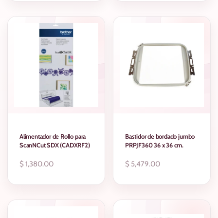
AGOTADO
Alimentador de Rollo para
Bastidor de bordado jumbo
ScanNCut SDX (CADXRF2)
PRPJF360 36 x 36 cm.
Precio
$ 1,380.00
Precio
$ 5,479.00
regular
regular