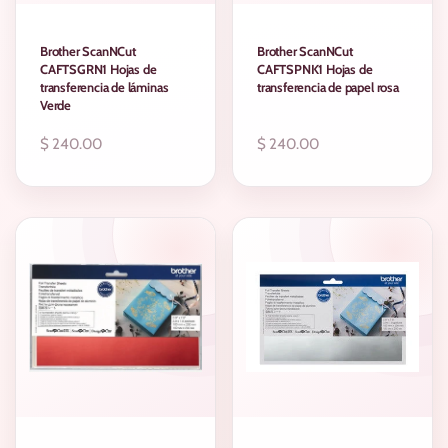
Brother ScanNCut
Brother ScanNCut
CAFTSGRN1 Hojas de
CAFTSPNK1 Hojas de
transferencia de láminas
transferencia de papel rosa
Verde
Precio
$ 240.00
Precio
$ 240.00
regular
regular
AGOTADO