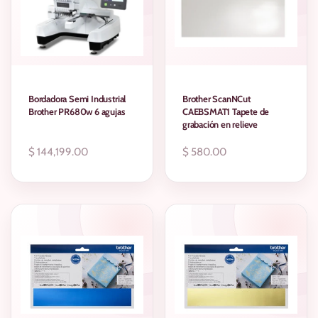
Bordadora Semi Industrial
Brother ScanNCut
Brother PR680w 6 agujas
CAEBSMAT1 Tapete de
grabación en relieve
Precio
$ 144,199.00
Precio
$ 580.00
regular
regular
AGOTADO