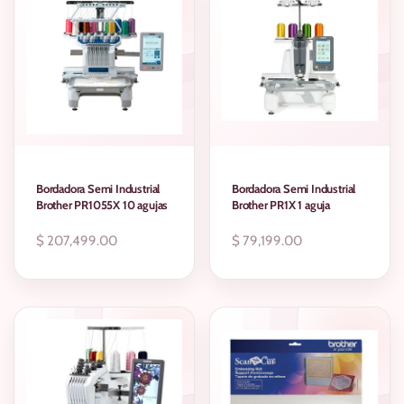
Bordadora Semi Industrial
Bordadora Semi Industrial
Brother PR1055X 10 agujas
Brother PR1X 1 aguja
Precio
$ 207,499.00
Precio
$ 79,199.00
regular
regular