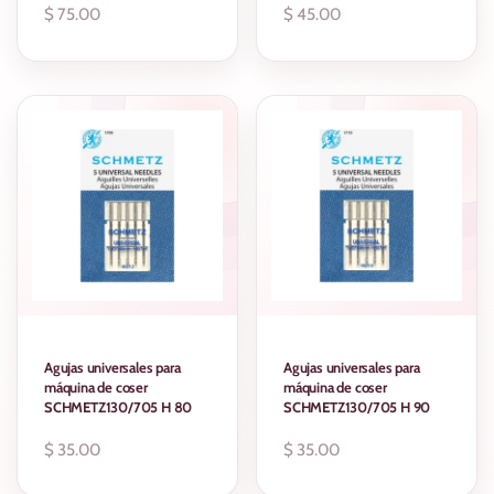
Precio
$ 75.00
Precio
$ 45.00
regular
regular
Agujas universales para
Agujas universales para
máquina de coser
máquina de coser
SCHMETZ130/705 H 80
SCHMETZ130/705 H 90
Precio
$ 35.00
Precio
$ 35.00
regular
regular