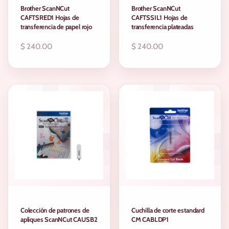
Brother ScanNCut
Brother ScanNCut
CAFTSRED1 Hojas de
CAFTSSIL1 Hojas de
transferencia de papel rojo
transferencia plateadas
Precio
$ 240.00
Precio
$ 240.00
regular
regular
Colección de patrones de
Cuchilla de corte estandard
apliques ScanNCut CAUSB2
CM CABLDP1