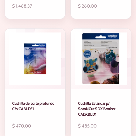
Precio
$ 1,468.37
Precio
$ 260.00
regular
regular
Cuchilla de corte profundo
Cuchilla Estándar p/
CM CABLDF1
ScanNCut SDX Brother
CADXBLD1
Precio
$ 470.00
Precio
$ 485.00
regular
regular