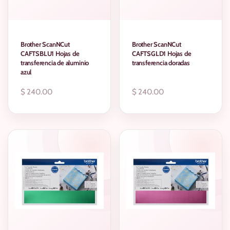
Brother ScanNCut
Brother ScanNCut
CAFTSBLU1 Hojas de
CAFTSGLD1 Hojas de
transferencia de aluminio
transferencia doradas
azul
Precio
$ 240.00
Precio
$ 240.00
regular
regular