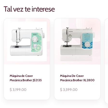
Tal vez te interese
Máquina de Coser
Máquina De Coser
Mecánica Brother JS2135
Mecánica Brother XL2800
Precio
$ 3,199.00
Precio
$ 3,599.00
regular
regular