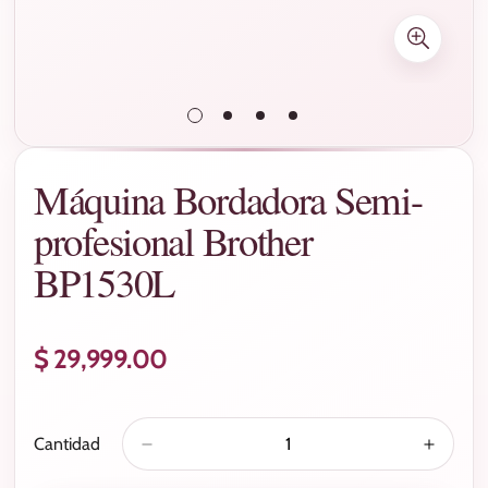
Máquina Bordadora Semi-
profesional Brother
BP1530L
$ 29,999.00
Precio
regular
Cantidad